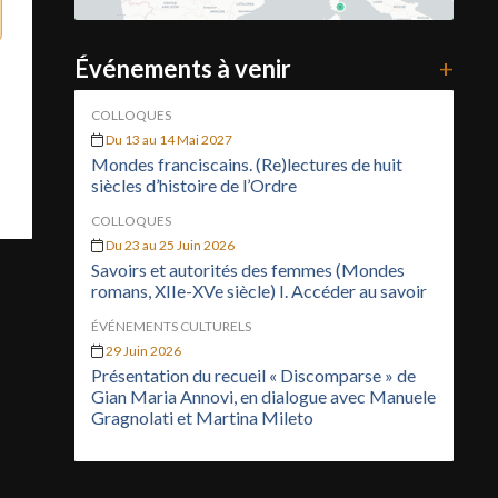
Événements à venir
+
COLLOQUES
Du 13 au 14 Mai 2027
Mondes franciscains. (Re)lectures de huit
siècles d’histoire de l’Ordre
COLLOQUES
Du 23 au 25 Juin 2026
Savoirs et autorités des femmes (Mondes
romans, XIIe-XVe siècle) I. Accéder au savoir
ÉVÉNEMENTS CULTURELS
29 Juin 2026
Présentation du recueil « Discomparse » de
Gian Maria Annovi, en dialogue avec Manuele
Gragnolati et Martina Mileto