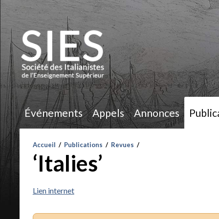
Événements
Appels
Annonces
Public
Accueil
/
Publications
/
Revues
/
‘Italies’
Lien internet