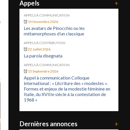
Appels
+
APPELS À COMMUNICATION
e
15 Novembre 2026
Les avatars de Pinocchio ou les
métamorphoses d’un classique
APPELS À CONTRIBUTION
22 Juillet 2026
La parola disegnata
APPELS À COMMUNICATION
15 Septembre 2026
Appel à communication Colloque
international : « L’écriture des « modestes ».
Formes et enjeux de la modestie féminine en
Italie, du XVIIIe siècle à la contestation de
1968 »
Dernières annonces
+