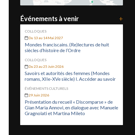
Événements à venir
+
COLLOQUES
Du 13 au 14 Mai 2027
Mondes franciscains. (Re)lectures de huit
siècles d’histoire de l’Ordre
COLLOQUES
Du 23 au 25 Juin 2026
Savoirs et autorités des femmes (Mondes
romans, XIIe-XVe siècle) I. Accéder au savoir
ÉVÉNEMENTS CULTURELS
29 Juin 2026
Présentation du recueil « Discomparse » de
Gian Maria Annovi, en dialogue avec Manuele
Gragnolati et Martina Mileto