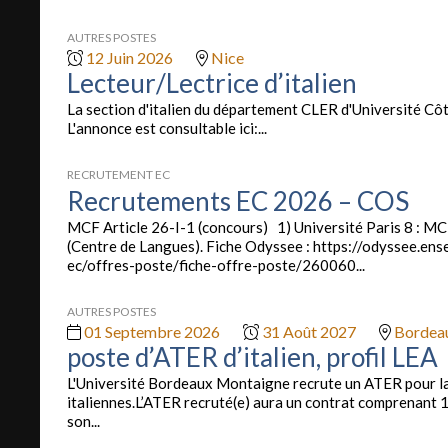
AUTRES POSTES
12 Juin 2026
Nice
Lecteur/Lectrice d’italien
La section d'italien du département CLER d'Université Côte
L'annonce est consultable ici:...
RECRUTEMENT EC
Recrutements EC 2026 – COS
MCF Article 26-I-1 (concours) 1) Université Paris 8 : MC
(Centre de Langues). Fiche Odyssee : https://odyssee.e
ec/offres-poste/fiche-offre-poste/260060...
AUTRES POSTES
01 Septembre 2026
31 Août 2027
Bordea
poste d’ATER d’italien, profil LEA
L'Université Bordeaux Montaigne recrute un ATER pour la
italiennes.L’ATER recruté(e) aura un contrat comprenant 19
son...