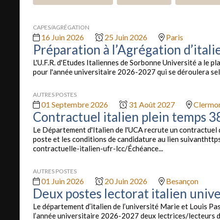
CAPES/AGRÉGATION
16 Juin 2026
25 Juin 2026
Paris
Préparation à l’Agrégation d’ital
L'U.F.R. d'Etudes Italiennes de Sorbonne Université a le pla
pour l'année universitaire 2026-2027 qui se déroulera sel
AUTRES POSTES
01 Septembre 2026
31 Août 2027
Clermo
Contractuel italien plein temps 
Le Département d'Italien de l'UCA recrute un contractuel d
poste et les conditions de candidature au lien suivantht
contractuelle-italien-ufr-lcc/Échéance...
AUTRES POSTES
01 Juin 2026
20 Juin 2026
Besançon
Deux postes lectorat italien univ
Le département d’italien de l’université Marie et Louis P
l’année universitaire 2026-2027 deux lectrices/lecteurs d’i