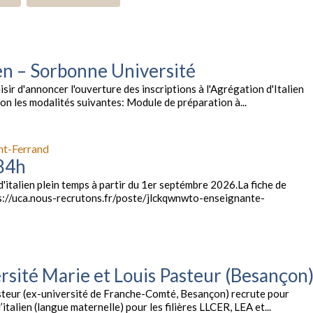
ien – Sorbonne Université
isir d'annoncer l'ouverture des inscriptions à l'Agrégation d'Italien
on les modalités suivantes: Module de préparation à...
nt-Ferrand
384h
'italien plein temps à partir du 1er septémbre 2026.La fiche de
tps://uca.nous-recrutons.fr/poste/jlckqwnwto-enseignante-
ersité Marie et Louis Pasteur (Besançon
asteur (ex-université de Franche-Comté, Besançon) recrute pour
talien (langue maternelle) pour les filières LLCER, LEA et...