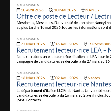
AUTRES POSTES
10 Avril 2026
10 Mai 2026
NANCY
Offre de poste de Lecteur / Lectri
Mesdames, Messieurs, l’Université de Lorraine (Nancy) rec
au plus tard le 10 mai 2026.Toutes les informations sont di
AUTRES POSTES
27 Mars 2026
16 Avril 2026
La Roche-sur
Recrutement lecteur·rice LEA – 
Nous recrutons un·e lecteur·trice d'italien en LEA pour l
campagne de candidatures se déroulera du 27 mars au 16 av
AUTRES POSTES
16 Mars 2026
02 Avril 2026
Nantes
Recrutement lecteur·rice Nantes
Le département d'italien LLCEr de Nantes Université recr
candidatures se déroulera du 16 mars au 2 avril inclus.Tou
joint. Contacts :...