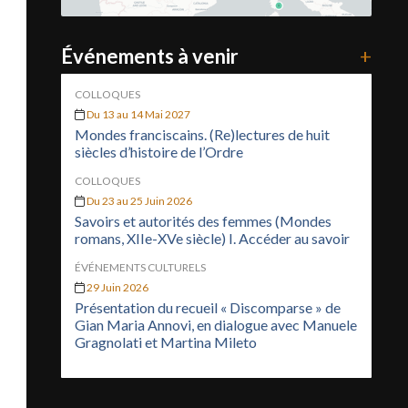
Événements à venir
+
COLLOQUES
Du 13 au 14 Mai 2027
Mondes franciscains. (Re)lectures de huit
siècles d’histoire de l’Ordre
COLLOQUES
Du 23 au 25 Juin 2026
Savoirs et autorités des femmes (Mondes
romans, XIIe-XVe siècle) I. Accéder au savoir
ÉVÉNEMENTS CULTURELS
29 Juin 2026
Présentation du recueil « Discomparse » de
Gian Maria Annovi, en dialogue avec Manuele
Gragnolati et Martina Mileto
)