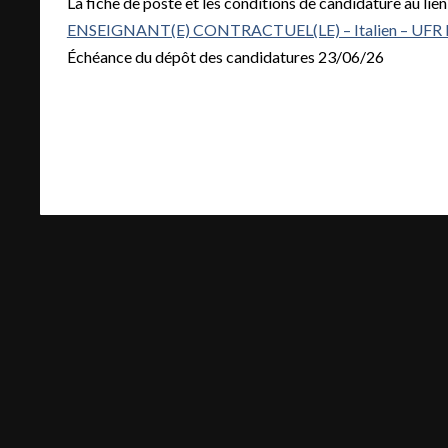
La fiche de poste et les conditions de candidature au lien
ENSEIGNANT(E) CONTRACTUEL(LE) – Italien – UFR
Échéance du dépôt des candidatures 23/06/26