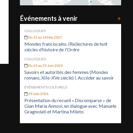
Événements à venir
+
COLLOQUES
Du 13 au 14 Mai 2027
Mondes franciscains. (Re)lectures de huit
siècles d’histoire de l’Ordre
COLLOQUES
Du 23 au 25 Juin 2026
Savoirs et autorités des femmes (Mondes
romans, XIIe-XVe siècle) I. Accéder au savoir
ÉVÉNEMENTS CULTURELS
29 Juin 2026
Présentation du recueil « Discomparse » de
Gian Maria Annovi, en dialogue avec Manuele
Gragnolati et Martina Mileto