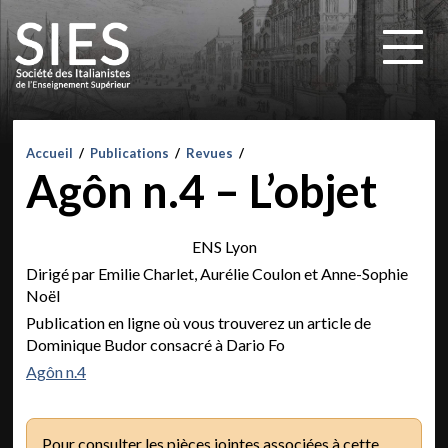
Accueil
/
Publications
/
Revues
/
Agôn n.4 – L’objet
ENS Lyon
Dirigé par Emilie Charlet, Aurélie Coulon et Anne-Sophie
Noël
Publication en ligne où vous trouverez un article de
Dominique Budor consacré à Dario Fo
Agôn n.4
Pour consulter les pièces jointes associées à cette