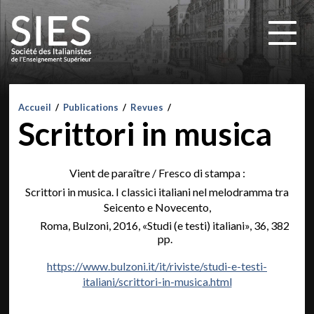
Accueil
/
Publications
/
Revues
/
Scrittori in musica
Vient de paraître / Fresco di stampa :
Scrittori in musica. I classici italiani nel melodramma tra
Seicento e Novecento,
Roma, Bulzoni, 2016, «Studi (e testi) italiani», 36, 382
pp.
https://www.bulzoni.it/it/riviste/studi-e-testi-
italiani/scrittori-in-musica.html