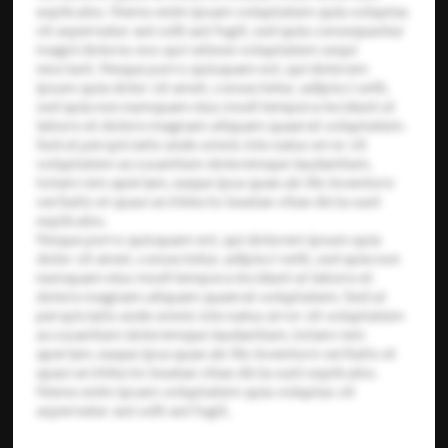
explicabo. Nemo enim ipsam voluptatem quia voluptas
sit aspernatur aut odit aut fugit, sed quia consequuntur
magni dolores eos qui ratione voluptatem sequi
nesciunt. Neque porro quisquam est, qui dolorem
ipsum quia dolor sit amet, consectetur, adipisci velit,
sed quia non numquam eius modi tempora incidunt ut
labore et dolore magnam aliquam quaerat voluptatem.
Sed ut perspiciatis unde omnis iste natus error sit
voluptatem accusantium doloremque laudantium,
totam rem aperiam, eaque ipsa quae ab illo inventore
veritatis et quasi architecto beatae vitae dicta sunt
explicabo.
Neque porro quisquam est, qui dolorem ipsum quia
dolor sit amet, consectetur, adipisci velit, sed quia non
numquam eius modi tempora incidunt ut labore et
dolore magnam aliquam quaerat voluptatem. Sed ut
perspiciatis unde omnis iste natus error sit voluptatem
accusantium doloremque laudantium, totam rem
aperiam, eaque ipsa quae ab illo inventore veritatis et
quasi architecto beatae vitae dicta sunt explicabo.
Nemo enim ipsam voluptatem quia voluptas sit
aspernatur aut odit aut fugit,