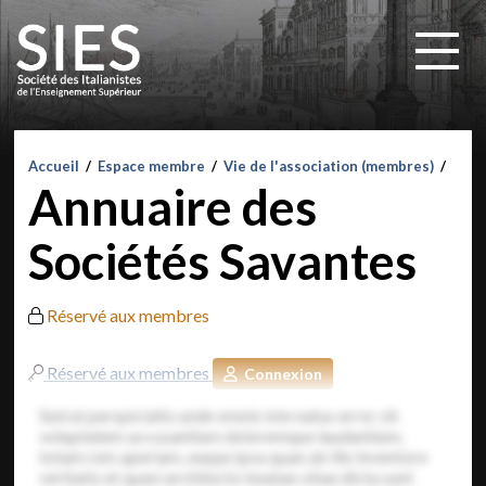
Accueil
/
Espace membre
/
Vie de l'association (membres)
/
Annuaire des
Sociétés Savantes
Réservé aux membres
Réservé aux membres
Connexion
Sed ut perspiciatis unde omnis iste natus error sit
voluptatem accusantium doloremque laudantium,
totam rem aperiam, eaque ipsa quae ab illo inventore
veritatis et quasi architecto beatae vitae dicta sunt