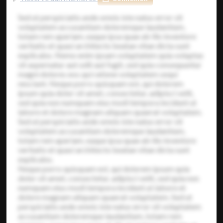
Sed ut perspiciatis unde omnis iste natus error sit
voluptatem accusantium doloremque laudantium,
totam rem aperiam, eaque ipsa quae ab illo inventore
veritatis et quasi architecto beatae vitae dicta sunt
explicabo. Nemo enim ipsam voluptatem quia voluptas
sit aspernatur aut odit aut fugit, sed quia consequuntur
magni dolores eos qui ratione voluptatem sequi
nesciunt. Neque porro quisquam est, qui dolorem
ipsum quia dolor sit amet, consectetur, adipisci velit,
sed quia non numquam eius modi tempora incidunt ut
labore et dolore magnam aliquam quaerat voluptatem.
Sed ut perspiciatis unde omnis iste natus error sit
voluptatem accusantium doloremque laudantium,
totam rem aperiam, eaque ipsa quae ab illo inventore
veritatis et quasi architecto beatae vitae dicta sunt
explicabo.
Neque porro quisquam est, qui dolorem ipsum quia
dolor sit amet, consectetur, adipisci velit, sed quia non
numquam eius modi tempora incidunt ut labore et
dolore magnam aliquam quaerat voluptatem. Sed ut
perspiciatis unde omnis iste natus error sit voluptatem
accusantium doloremque laudantium, totam rem