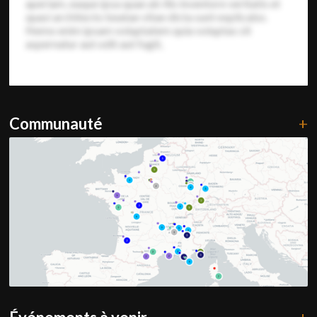
aperiam, eaque ipsa quae ab illo inventore veritatis et
quasi architecto beatae vitae dicta sunt explicabo.
Nemo enim ipsam voluptatem quia voluptas sit
aspernatur aut odit aut fugit,
Communauté
+