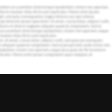
oluptatem accusantium doloremque laudantium, totam rem aperiam,
chitecto beatae vitae dicta sunt explicabo. Nemo enim ipsam
git, sed quia consequuntur magni dolores eos qui ratione
i dolorem ipsum quia dolor sit amet, consectetur, adipisci velit,
abore et dolore magnam aliquam quaerat voluptatem. Sed ut
tem accusantium doloremque laudantium, totam rem aperiam, eaque
 beatae vitae dicta sunt explicabo.
 sit amet, consectetur, adipisci velit, sed quia non numquam
 aliquam quaerat voluptatem. Sed ut perspiciatis unde omnis iste
dantium, totam rem aperiam, eaque ipsa quae ab illo inventore
explicabo. Nemo enim ipsam voluptatem quia voluptas sit