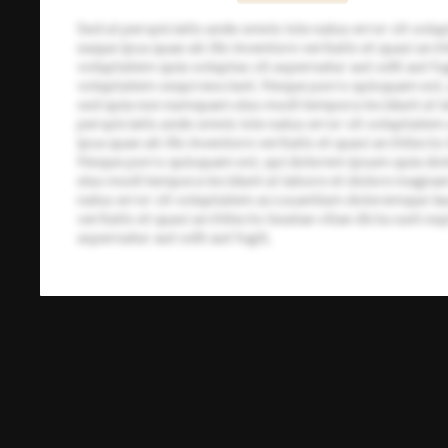
Sed ut perspiciatis unde omnis iste natus error sit v
eaque ipsa quae ab illo inventore veritatis et quasi ar
voluptatem quia voluptas sit aspernatur aut odit aut fu
voluptatem sequi nesciunt. Neque porro quisquam est, qu
sed quia non numquam eius modi tempora incidunt ut l
perspiciatis unde omnis iste natus error sit volupta
ipsa quae ab illo inventore veritatis et quasi architecto
Neque porro quisquam est, qui dolorem ipsum quia dolor
eius modi tempora incidunt ut labore et dolore magnam
natus error sit voluptatem accusantium doloremque lau
veritatis et quasi architecto beatae vitae dicta sunt 
aspernatur aut odit aut fugit,