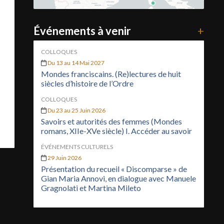
Événements à venir
+
COLLOQUES
Du 13 au 14 Mai 2027
Mondes franciscains. (Re)lectures de huit
siècles d’histoire de l’Ordre
COLLOQUES
Du 23 au 25 Juin 2026
Savoirs et autorités des femmes (Mondes
romans, XIIe-XVe siècle) I. Accéder au savoir
ÉVÉNEMENTS CULTURELS
29 Juin 2026
Présentation du recueil « Discomparse » de
Gian Maria Annovi, en dialogue avec Manuele
Gragnolati et Martina Mileto