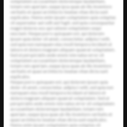
voluptatem accusantium doloremque laudantium,
totam rem aperiam, eaque ipsa quae ab illo inventore
veritatis et quasi architecto beatae vitae dicta sunt
explicabo. Nemo enim ipsam voluptatem quia voluptas
sit aspernatur aut odit aut fugit, sed quia consequuntur
magni dolores eos qui ratione voluptatem sequi
nesciunt. Neque porro quisquam est, qui dolorem
ipsum quia dolor sit amet, consectetur, adipisci velit,
sed quia non numquam eius modi tempora incidunt ut
labore et dolore magnam aliquam quaerat voluptatem.
Sed ut perspiciatis unde omnis iste natus error sit
voluptatem accusantium doloremque laudantium,
totam rem aperiam, eaque ipsa quae ab illo inventore
veritatis et quasi architecto beatae vitae dicta sunt
explicabo.
Neque porro quisquam est, qui dolorem ipsum quia
dolor sit amet, consectetur, adipisci velit, sed quia non
numquam eius modi tempora incidunt ut labore et
dolore magnam aliquam quaerat voluptatem. Sed ut
perspiciatis unde omnis iste natus error sit voluptatem
accusantium doloremque laudantium, totam rem
aperiam, eaque ipsa quae ab illo inventore veritatis et
quasi architecto beatae vitae dicta sunt explicabo.
Nemo enim ipsam voluptatem quia voluptas sit