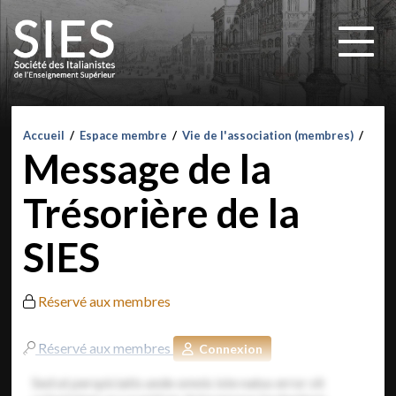
Accueil
/
Espace membre
/
Vie de l'association (membres)
/
Message de la
Trésorière de la
SIES
Réservé aux membres
Réservé aux membres
Connexion
Sed ut perspiciatis unde omnis iste natus error sit