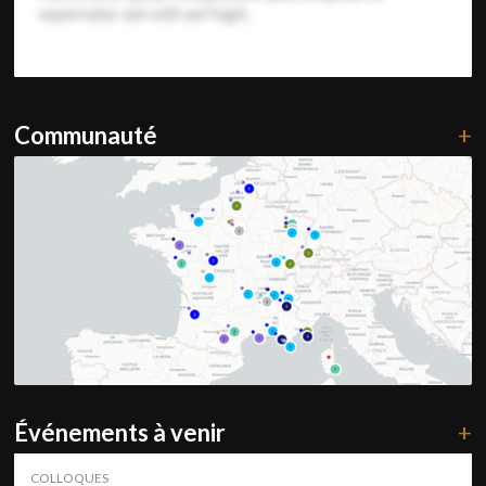
aspernatur aut odit aut fugit,
Communauté
+
Événements à venir
+
COLLOQUES