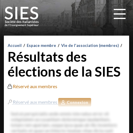
Accueil
/
Espace membre
/
Vie de l'association (membres)
/
Résultats des
élections de la SIES
Réservé aux membres
Réservé aux membres
Connexion
Sed ut perspiciatis unde omnis iste natus error sit
voluptatem accusantium doloremque laudantium,
totam rem aperiam, eaque ipsa quae ab illo inventore
veritatis et quasi architecto beatae vitae dicta sunt