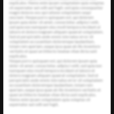
explicabo. Nemo enim ipsam voluptatem quia voluptas
sit aspernatur aut odit aut fugit, sed quia consequuntur
magni dolores eos qui ratione voluptatem sequi
nesciunt. Neque porro quisquam est, qui dolorem
ipsum quia dolor sit amet, consectetur, adipisci velit,
sed quia non numquam eius modi tempora incidunt ut
labore et dolore magnam aliquam quaerat voluptatem.
Sed ut perspiciatis unde omnis iste natus error sit
voluptatem accusantium doloremque laudantium,
totam rem aperiam, eaque ipsa quae ab illo inventore
veritatis et quasi architecto beatae vitae dicta sunt
explicabo.
Neque porro quisquam est, qui dolorem ipsum quia
dolor sit amet, consectetur, adipisci velit, sed quia non
numquam eius modi tempora incidunt ut labore et
dolore magnam aliquam quaerat voluptatem. Sed ut
perspiciatis unde omnis iste natus error sit voluptatem
accusantium doloremque laudantium, totam rem
aperiam, eaque ipsa quae ab illo inventore veritatis et
quasi architecto beatae vitae dicta sunt explicabo.
Nemo enim ipsam voluptatem quia voluptas sit
aspernatur aut odit aut fugit,