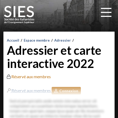
Accueil
/
Espace membre
/
Adressier
/
Adressier et carte
interactive 2022
Réservé aux membres
Réservé aux membres
Connexion
Sed ut perspiciatis unde omnis iste natus error sit
voluptatem accusantium doloremque laudantium,
totam rem aperiam, eaque ipsa quae ab illo inventore
veritatis et quasi architecto beatae vitae dicta sunt