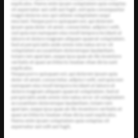
explicabo. Nemo enim ipsam voluptatem quia voluptas
sit aspernatur aut odit aut fugit, sed quia consequuntur
magni dolores eos qui ratione voluptatem sequi
nesciunt. Neque porro quisquam est, qui dolorem
ipsum quia dolor sit amet, consectetur, adipisci velit,
sed quia non numquam eius modi tempora incidunt ut
labore et dolore magnam aliquam quaerat voluptatem.
Sed ut perspiciatis unde omnis iste natus error sit
voluptatem accusantium doloremque laudantium,
totam rem aperiam, eaque ipsa quae ab illo inventore
veritatis et quasi architecto beatae vitae dicta sunt
explicabo.
Neque porro quisquam est, qui dolorem ipsum quia
dolor sit amet, consectetur, adipisci velit, sed quia non
numquam eius modi tempora incidunt ut labore et
dolore magnam aliquam quaerat voluptatem. Sed ut
perspiciatis unde omnis iste natus error sit voluptatem
accusantium doloremque laudantium, totam rem
aperiam, eaque ipsa quae ab illo inventore veritatis et
quasi architecto beatae vitae dicta sunt explicabo.
Nemo enim ipsam voluptatem quia voluptas sit
aspernatur aut odit aut fugit,