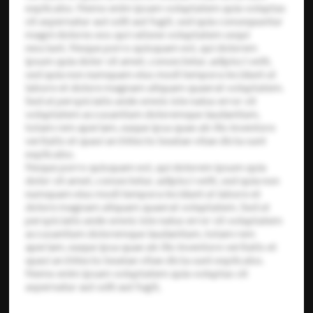
explicabo. Nemo enim ipsam voluptatem quia voluptas
sit aspernatur aut odit aut fugit, sed quia consequuntur
magni dolores eos qui ratione voluptatem sequi
nesciunt. Neque porro quisquam est, qui dolorem
ipsum quia dolor sit amet, consectetur, adipisci velit,
sed quia non numquam eius modi tempora incidunt ut
labore et dolore magnam aliquam quaerat voluptatem.
Sed ut perspiciatis unde omnis iste natus error sit
voluptatem accusantium doloremque laudantium,
totam rem aperiam, eaque ipsa quae ab illo inventore
veritatis et quasi architecto beatae vitae dicta sunt
explicabo.
Neque porro quisquam est, qui dolorem ipsum quia
dolor sit amet, consectetur, adipisci velit, sed quia non
numquam eius modi tempora incidunt ut labore et
dolore magnam aliquam quaerat voluptatem. Sed ut
perspiciatis unde omnis iste natus error sit voluptatem
accusantium doloremque laudantium, totam rem
aperiam, eaque ipsa quae ab illo inventore veritatis et
quasi architecto beatae vitae dicta sunt explicabo.
Nemo enim ipsam voluptatem quia voluptas sit
aspernatur aut odit aut fugit,