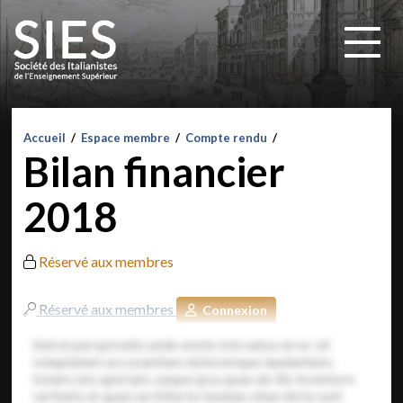
Accueil
/
Espace membre
/
Compte rendu
/
Bilan financier
2018
Réservé aux membres
Réservé aux membres
Connexion
Sed ut perspiciatis unde omnis iste natus error sit
voluptatem accusantium doloremque laudantium,
totam rem aperiam, eaque ipsa quae ab illo inventore
veritatis et quasi architecto beatae vitae dicta sunt