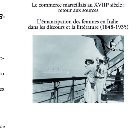
8-
t-
to
es
 de