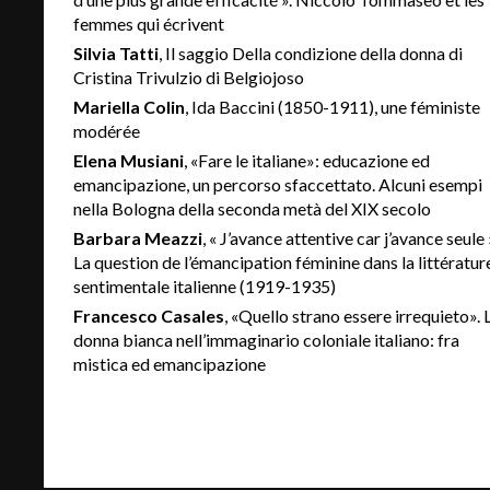
femmes qui écrivent
Silvia Tatti
, Il saggio Della condizione della donna di
Cristina Trivulzio di Belgiojoso
Mariella Colin
, Ida Baccini (1850-1911), une féministe
modérée
Elena Musiani
, «Fare le italiane»: educazione ed
emancipazione, un percorso sfaccettato. Alcuni esempi
nella Bologna della seconda metà del XIX secolo
Barbara Meazzi
, « J’avance attentive car j’avance seule 
La question de l’émancipation féminine dans la littératur
sentimentale italienne (1919-1935)
Francesco Casales
, «Quello strano essere irrequieto». 
donna bianca nell’immaginario coloniale italiano: fra
mistica ed emancipazione