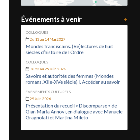
Événements à venir
+
COLLOQUES
Du 13 au 14 Mai 2027
Mondes franciscains. (Re)lectures de huit
siècles d’histoire de l’Ordre
COLLOQUES
Du 23 au 25 Juin 2026
Savoirs et autorités des femmes (Mondes
romans, XIIe-XVe siècle) I. Accéder au savoir
ÉVÉNEMENTS CULTURELS
29 Juin 2026
Présentation du recueil « Discomparse » de
Gian Maria Annovi, en dialogue avec Manuele
Gragnolati et Martina Mileto