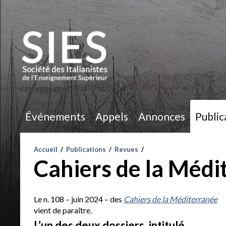
Événements
Appels
Annonces
Public
Accueil
/
Publications
/
Revues
/
Cahiers de la Médi
Le n. 108 – juin 2024 – des
Cahiers de la Méditerranée
vient de paraître.
L’un des deux dossiers, intitulé