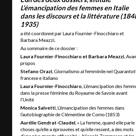
L’émancipation des femmes en Italie
dans les discours et la littérature (184
1935)
a été coordonné par Laura Fournier-Finocchiaro et
Barbara Meazzi.
Au sommaire de ce dossier :
Laura Fournier-Finocchiaro et Barbara Meazzi
, Avan
propos
Stefano Orazi
, Giornalismo al femminile nel Quarantot
francese e italiano
Laura Fournier-Finocchiaro
, L’émancipation des femm
dans la presse féminine du Royaume de Savoie avant
l’Unité
Monica Salvetti
, L’émancipation des femmes dans
l’autobiographie de Clémentine de Como (1853)
Aurélie Gendrat-Claudel
, « La femme, quand elle parle
choses qu’elle a éprouvées et qu’elle ressent, a des mots
d’une plus grande efficacité ». Niccolò Tommaseo et les