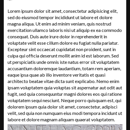
Lorem ipsum dolor sit amet, consectetur adipisicing elit,
sed do eiusmod tempor incididunt ut labore et dolore
magna aliqua. Ut enim ad minim veniam, quis nostrud
exercitation ullamco laboris nisi ut aliquip ex ea commodo
consequat. Duis aute irure dolor in reprehenderit in
voluptate velit esse cillum dolore eu fugiat nulla pariatur.
Excepteur sint occaecat cupidatat non proident, sunt in
culpa qui officia deserunt mollit anim id est laborum. Sed
ut perspiciatis unde omnis iste natus error sit voluptatem
accusantium doloremque laudantium, totam rem aperiam,
eaque ipsa quae ab illo inventore veritatis et quasi
architecto beatae vitae dicta sunt explicabo. Nemo enim
ipsam voluptatem quia voluptas sit aspernatur aut odit aut
fugit, sed quia consequuntur magni dolores eos qui ratione
voluptatem sequi nesciunt. Neque porro quisquam est, qui
dolorem ipsum quia dolor sit amet, consectetur, adipisci
velit, sed quia non numquam eius modi tempora incidunt ut
labore et dolore magnam aliquam quaerat voluptatem.