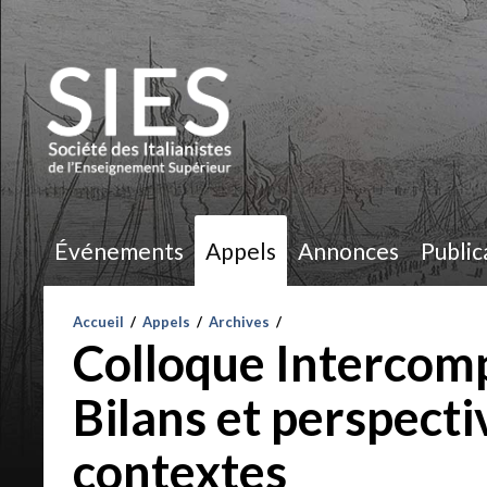
Événements
Appels
Annonces
Public
Accueil
/
Appels
/
Archives
/
Colloque Intercom
Bilans et perspect
contextes