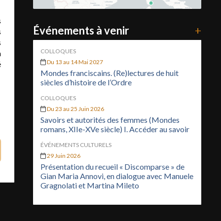
s
Événements à venir
+
s
s
COLLOQUES
n
Du 13 au 14 Mai 2027
é
Mondes franciscains. (Re)lectures de huit
siècles d’histoire de l’Ordre
COLLOQUES
Du 23 au 25 Juin 2026
Savoirs et autorités des femmes (Mondes
romans, XIIe-XVe siècle) I. Accéder au savoir
ÉVÉNEMENTS CULTURELS
29 Juin 2026
Présentation du recueil « Discomparse » de
Gian Maria Annovi, en dialogue avec Manuele
Gragnolati et Martina Mileto