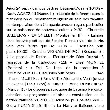
Jeudi 24 sept – campus Lettres, bâtiment A, salle 1049h –
Kathy AGAZZINI (Nancy II) : « Le rôle de la femme dans la
transmission du sentiment religieux au sein des familles
contemporaines de la Campanie avec un regard particulier
sur la naissance de nouveaux cultes ».9h30 – Christelle
BALDERAS – LAIGNELET (Montpellier III) : « L’amour
dans l’œuvre poétique de Sandro Penna : voix de la vie,
voie vers l’autre que soi »10h – Discussion puis
pause10h30 – Cristina VIGNALI-DE POLI (Besançon) :
« La parole de l’autre – l’écriture de Dino Buzzati à
l’épreuve de la traduction »11h – Elise MONTEL
(Poitiers) : « Erri De Luca, de la traduction à
l’écriture »11h30 – Discussion puis repas. ______________14h
– Pierre MUSITELLI (Paris VIII), « Alessandro Verri, juriste
et avocat (1763-1765) » 14h30 – Anne DEMORIEUX
(Nancy II) : « Le discours patriotique de Caterina Percoto :
adhésion au programme unitaire et constitution de la
nation italienne »15h00 – Discussion puis pause15h30 –
Giulia PUMA (Paris III) : « La Nativité italienne : une