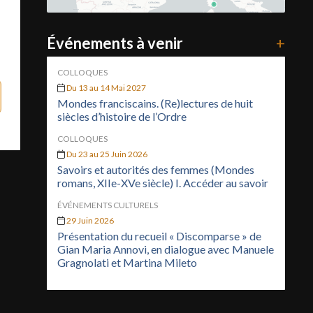
Événements à venir
+
COLLOQUES
Du 13 au 14 Mai 2027
Mondes franciscains. (Re)lectures de huit
siècles d’histoire de l’Ordre
COLLOQUES
Du 23 au 25 Juin 2026
Savoirs et autorités des femmes (Mondes
romans, XIIe-XVe siècle) I. Accéder au savoir
ÉVÉNEMENTS CULTURELS
29 Juin 2026
Présentation du recueil « Discomparse » de
Gian Maria Annovi, en dialogue avec Manuele
Gragnolati et Martina Mileto