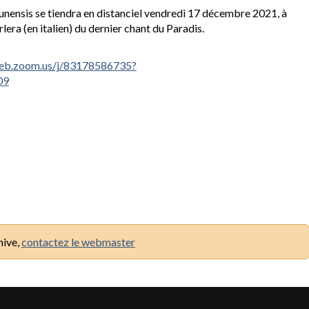
unensis se tiendra en distanciel vendredi 17 décembre 2021, à
ra (en italien) du dernier chant du Paradis.
web.zoom.us/j/83178586735?
09
hive,
contactez le webmaster