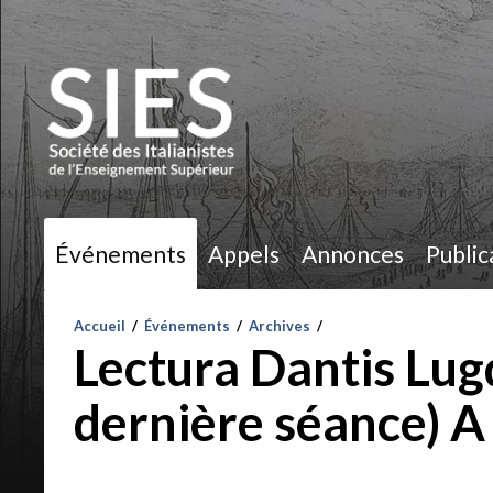
Événements
Appels
Annonces
Public
Accueil
/
Événements
/
Archives
/
Lectura Dantis Lug
dernière séance) 