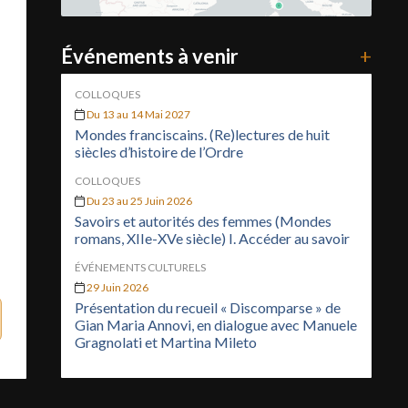
Événements à venir
+
COLLOQUES
Du 13 au 14 Mai 2027
Mondes franciscains. (Re)lectures de huit
siècles d’histoire de l’Ordre
COLLOQUES
Du 23 au 25 Juin 2026
Savoirs et autorités des femmes (Mondes
romans, XIIe-XVe siècle) I. Accéder au savoir
ÉVÉNEMENTS CULTURELS
29 Juin 2026
Présentation du recueil « Discomparse » de
Gian Maria Annovi, en dialogue avec Manuele
Gragnolati et Martina Mileto