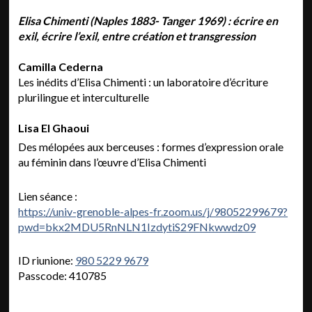
Elisa Chimenti (Naples 1883- Tanger 1969) : écrire en
exil, écrire l’exil, entre création et transgression
Camilla Cederna
Les inédits d’Elisa Chimenti : un laboratoire d’écriture
plurilingue et interculturelle
Lisa El Ghaoui
Des mélopées aux berceuses : formes d’expression orale
au féminin dans l’œuvre d’Elisa Chimenti
Lien séance :
https://univ-grenoble-alpes-fr.zoom.us/j/98052299679?
pwd=bkx2MDU5RnNLN1IzdytiS29FNkwwdz09
ID riunione:
980 5229 9679
Passcode: 410785