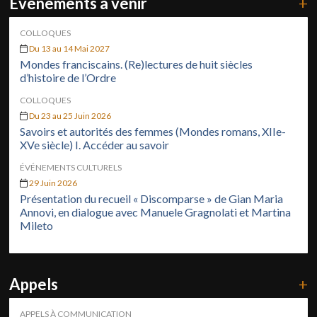
Événements à venir
+
COLLOQUES
Du 13 au 14 Mai 2027
Mondes franciscains. (Re)lectures de huit siècles
d’histoire de l’Ordre
COLLOQUES
Du 23 au 25 Juin 2026
Savoirs et autorités des femmes (Mondes romans, XIIe-
XVe siècle) I. Accéder au savoir
ÉVÉNEMENTS CULTURELS
29 Juin 2026
Présentation du recueil « Discomparse » de Gian Maria
Annovi, en dialogue avec Manuele Gragnolati et Martina
Mileto
Appels
+
APPELS À COMMUNICATION