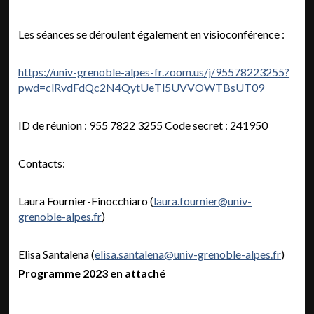
Les séances se déroulent également en visioconférence :
https://univ-grenoble-alpes-fr.zoom.us/j/95578223255?
pwd=clRvdFdQc2N4QytUeTl5UVVOWTBsUT09
ID de réunion : 955 7822 3255 Code secret : 241950
Contacts:
Laura Fournier-Finocchiaro (
laura.fournier@univ-
grenoble-alpes.fr
)
Elisa Santalena (
elisa.santalena@univ-grenoble-alpes.fr
)
Programme 2023 en attaché