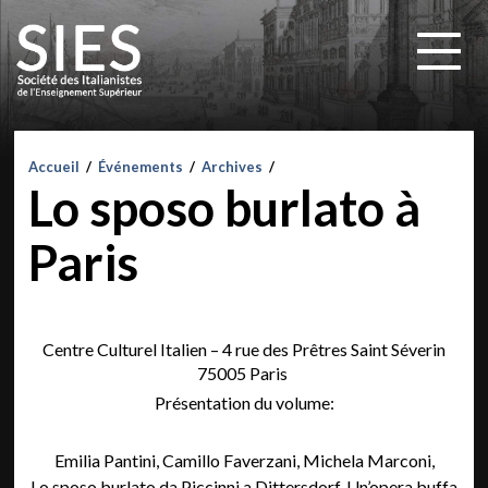
Accueil
/
Événements
/
Archives
/
Lo sposo burlato à
Paris
Centre Culturel Italien – 4 rue des Prêtres Saint Séverin
75005 Paris
Présentation du volume:
Emilia Pantini, Camillo Faverzani, Michela Marconi,
Lo sposo burlato da Piccinni a Dittersdorf. Un’opera buffa