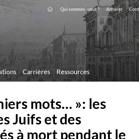
Qui sommes-nous ?
Adhérer
Cont
ations
Carrières
Ressources
niers mots… »: les
s Juifs et des
és à mort pendant le