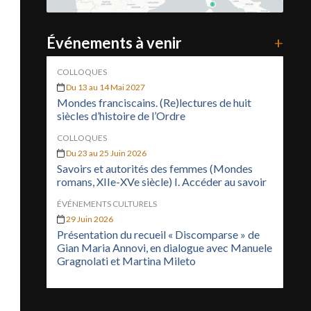
Événements à venir
+
COLLOQUES
Du 13 au 14 Mai 2027
Mondes franciscains. (Re)lectures de huit
siècles d’histoire de l’Ordre
COLLOQUES
Du 23 au 25 Juin 2026
Savoirs et autorités des femmes (Mondes
romans, XIIe-XVe siècle) I. Accéder au savoir
ÉVÉNEMENTS CULTURELS
29 Juin 2026
Présentation du recueil « Discomparse » de
Gian Maria Annovi, en dialogue avec Manuele
Gragnolati et Martina Mileto