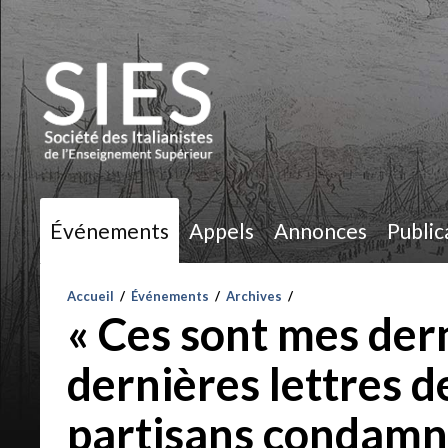
Événements
Appels
Annonces
Public
Accueil
/
Événements
/
Archives
/
« Ces sont mes der
dernières lettres de
partisans condamn