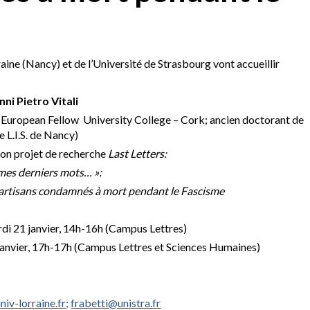
aine (Nancy) et de l’Université de Strasbourg vont accueillir
ni Pietro Vitali
European Fellow University College – Cork; ancien doctorant de
e L.I.S. de Nancy)
son projet de recherche
Last Letters:
mes derniers mots… »:
s partisans condamnés à mort pendant le Fascisme
di 21 janvier, 14h-16h (Campus Lettres)
janvier, 17h-17h (Campus Lettres et Sciences Humaines)
iv-lorraine.fr;
frabetti@unistra.fr