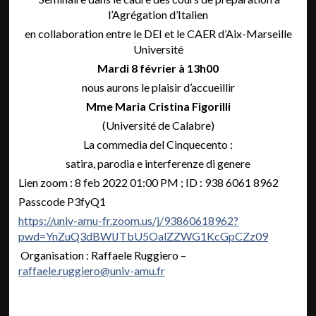
l’Agrégation d’Italien
en collaboration entre le DEI et le CAER d’Aix-Marseille
Université
Mardi 8 février à 13h00
nous aurons le plaisir d’accueillir
Mme Maria Cristina Figorilli
(Université de Calabre)
La commedia del Cinquecento :
satira, parodia e interferenze di genere
Lien zoom : 8 feb 2022 01:00 PM ; ID : 938 6061 8962
Passcode P3fyQ1
https://univ-amu-fr.zoom.us/j/93860618962?
pwd=YnZuQ3dBWlJTbU5OalZZWG1KcGpCZz09
Organisation : Raffaele Ruggiero –
raffaele.ruggiero@univ-amu.fr