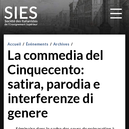
Accueil
/
Événements
/
Archives
/
La commedia del
Cinquecento:
satira, parodia e
interferenze di
genere
Séminaire dans le cadre des cours de préparation à