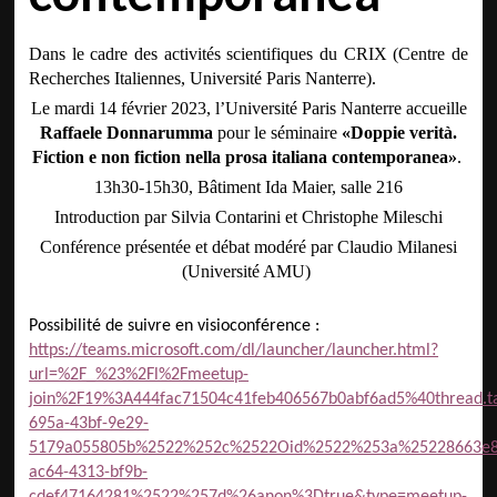
Dans le cadre des activités scientifiques du CRIX (Centre de
Recherches Italiennes, Université Paris Nanterre).
Le mardi 14 février 2023, l’Université Paris Nanterre accueille
Raffaele Donnarumma
pour le séminaire
«Doppie verità.
Fiction e non fiction nella prosa italiana contemporanea»
.
13h30-15h30, Bâtiment Ida Maier, salle 216
Introduction par Silvia Contarini et Christophe Mileschi
Conférence présentée et débat modéré par Claudio Milanesi
(Université AMU)
Possibilité de suivre en visioconférence :
https://teams.microsoft.com/dl/launcher/launcher.html?
url=%2F_%23%2Fl%2Fmeetup-
join%2F19%3A444fac71504c41feb406567b0abf6ad5%40thread
695a-43bf-9e29-
5179a055805b%2522%252c%2522Oid%2522%253a%25228663e8
ac64-4313-bf9b-