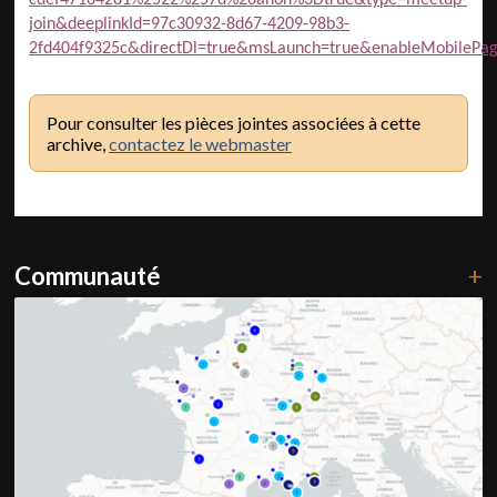
cdef47164281%2522%257d%26anon%3Dtrue&type=meetup-
join&deeplinkId=97c30932-8d67-4209-98b3-
2fd404f9325c&directDl=true&msLaunch=true&enableMobilePag
Pour consulter les pièces jointes associées à cette
archive,
contactez le webmaster
Communauté
+