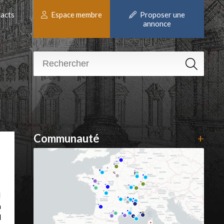
acts
Espace membre
Proposer une
annonce
Communauté
+
I
a
l