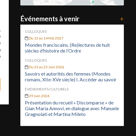
Événements à venir
+
.
COLLOQUES
e
Du 13 au 14 Mai 2027
e
Mondes franciscains. (Re)lectures de huit
a
siècles d’histoire de l’Ordre
e
COLLOQUES
Du 23 au 25 Juin 2026
Savoirs et autorités des femmes (Mondes
romans, XIIe-XVe siècle) I. Accéder au savoir
ÉVÉNEMENTS CULTURELS
29 Juin 2026
Présentation du recueil « Discomparse » de
Gian Maria Annovi, en dialogue avec Manuele
Gragnolati et Martina Mileto