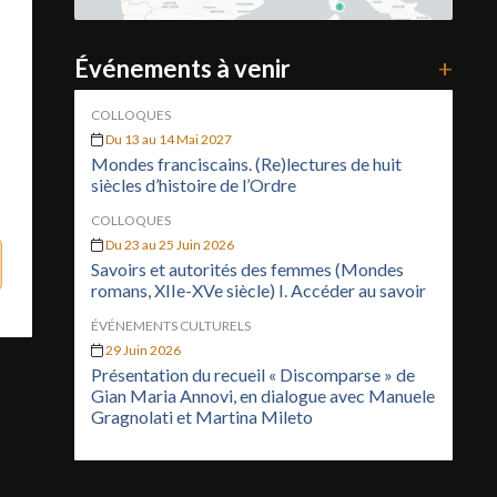
Événements à venir
+
COLLOQUES
Du 13 au 14 Mai 2027
Mondes franciscains. (Re)lectures de huit
siècles d’histoire de l’Ordre
COLLOQUES
Du 23 au 25 Juin 2026
Savoirs et autorités des femmes (Mondes
romans, XIIe-XVe siècle) I. Accéder au savoir
ÉVÉNEMENTS CULTURELS
29 Juin 2026
Présentation du recueil « Discomparse » de
Gian Maria Annovi, en dialogue avec Manuele
Gragnolati et Martina Mileto