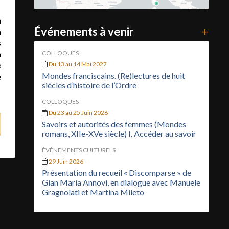
à
Événements à venir
+
n
s
n
COLLOQUES
e
Du 13 au 14 Mai 2027
Mondes franciscains. (Re)lectures de huit
e
siècles d’histoire de l’Ordre
COLLOQUES
Du 23 au 25 Juin 2026
Savoirs et autorités des femmes (Mondes
romans, XIIe-XVe siècle) I. Accéder au savoir
ÉVÉNEMENTS CULTURELS
29 Juin 2026
Présentation du recueil « Discomparse » de
Gian Maria Annovi, en dialogue avec Manuele
Gragnolati et Martina Mileto