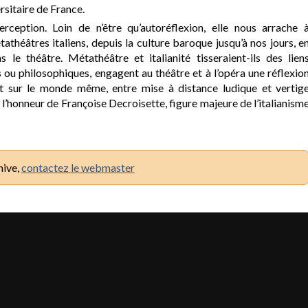
ersitaire de France.
rception. Loin de n’être qu’autoréflexion, elle nous arrache 
athéâtres italiens, depuis la culture baroque jusqu’à nos jours, e
 le théâtre. Métathéâtre et italianité tisseraient-ils des lien
s ou philosophiques, engagent au théâtre et à l’opéra une réflexio
, et sur le monde même, entre mise à distance ludique et vertig
 l’honneur de Françoise Decroisette, figure majeure de l’italianism
hive,
contactez le webmaster