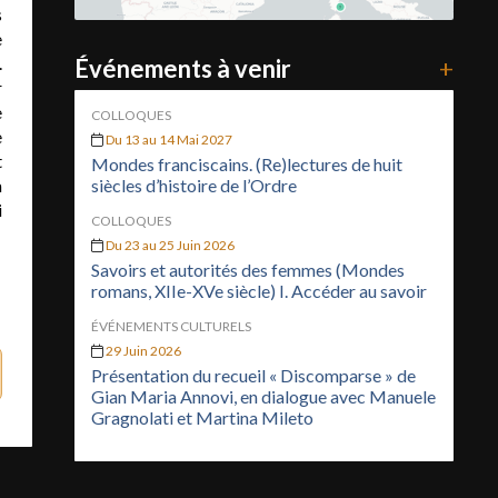
s
e
.
Événements à venir
+
r
e
COLLOQUES
e
Du 13 au 14 Mai 2027
t
Mondes franciscains. (Re)lectures de huit
a
siècles d’histoire de l’Ordre
i
COLLOQUES
Du 23 au 25 Juin 2026
Savoirs et autorités des femmes (Mondes
romans, XIIe-XVe siècle) I. Accéder au savoir
ÉVÉNEMENTS CULTURELS
29 Juin 2026
Présentation du recueil « Discomparse » de
Gian Maria Annovi, en dialogue avec Manuele
Gragnolati et Martina Mileto