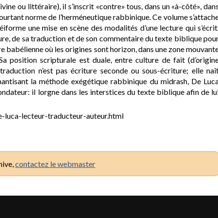
vine ou littéraire), il s’inscrit «contre» tous, dans un «à-côté», dan
pourtant norme de l’herméneutique rabbinique. Ce volume s’attach
forme une mise en scène des modalités d’une lecture qui s’écrit
cture, de sa traduction et de son commentaire du texte biblique pou
vre babélienne où les origines sont horizon, dans une zone mouvant
 position scripturale est duale, entre culture de fait (d’origin
e-traduction n’est pas écriture seconde ou sous-écriture; elle naî
émantisant la méthode exégétique rabbinique du midrash, De Luc
ateur: il lorgne dans les interstices du texte biblique afin de lu
de-luca-lecteur-traducteur-auteur.html
hive,
contactez le webmaster