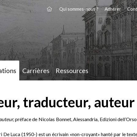
Qui sommes-nous ?
Adhérer
Cont
ations
Carrières
Ressources
eur, traducteur, auteur
auteur,
préface de Nicolas Bonnet, Alessandria, Edizioni dell’Orso
rri De Luca (1950-) est un écrivain «non-croyant» hanté par le text