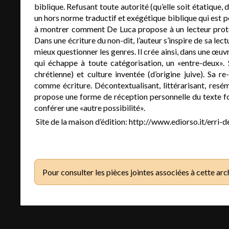
biblique. Refusant toute autorité (qu’elle soit étatique, di
un hors norme traductif et exégétique biblique qui est 
à montrer comment De Luca propose à un lecteur protéi
Dans une écriture du non-dit, l’auteur s’inspire de sa le
mieux questionner les genres. Il crée ainsi, dans une œu
qui échappe à toute catégorisation, un «entre-deux». Sa
chrétienne) et culture inventée (d’origine juive). Sa r
comme écriture. Décontextualisant, littérarisant, res
propose une forme de réception personnelle du texte fond
conférer une «autre possibilité».
Site de la maison d’édition: http://www.ediorso.it/erri-
Pour consulter les pièces jointes associées à cette arc