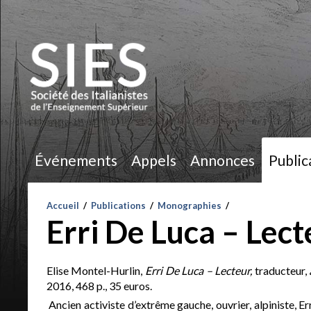
Événements
Appels
Annonces
Public
Accueil
/
Publications
/
Monographies
/
Erri De Luca – Lect
Elise Montel-Hurlin,
Erri De Luca – Lecteur,
traducteur,
2016, 468 p., 35 euros.
Ancien activiste d’extrême gauche, ouvrier, alpiniste, E