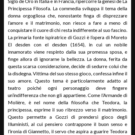
Siglo de Oro in Italia e in Francia, ripercorre la genesi de La
Principessa Filosofa. La commedia sviluppa il tema della
donna orgogliosa che, nonostante finga di disprezzare
l’amore e il matrimonio, non riesce a fare a meno di
conquistare il cuore di chi resta indifferente al suo fascino.
La primaria fonte ispiratrice di Gozzi è l’opera di Moreto
El desden con el desden (1654), in cui un nobile
innamorato viene respinto dalla sua promessa sposa, e
finge allora di ignorarne la bellezza. La donna, ferita da
questa scarsa considerazione, decide di sedurre colui che
la disdegna. Vittima del suo stesso gioco, confessa infine il
suo amore. Questo tema è particolarmente adatto al
teatro poiché ogni personaggio deve fingere
un’indifferenza che non gli appartiene. Come l’Armande di
Molière, è nel nome della filosofia che Teodora, la
principessa, esprime il suo ribrezzo verso il matrimonio.
Questo permette a Gozzi di prendersi gioco degli
Illuministi, al cui pensiero contrappone il buon senso e
l’ironia di Giannetto, il servo che aspira a guarire Teodora