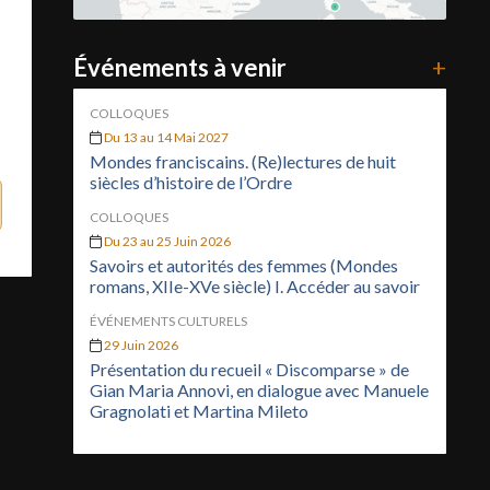
Événements à venir
+
COLLOQUES
Du 13 au 14 Mai 2027
Mondes franciscains. (Re)lectures de huit
siècles d’histoire de l’Ordre
COLLOQUES
Du 23 au 25 Juin 2026
Savoirs et autorités des femmes (Mondes
romans, XIIe-XVe siècle) I. Accéder au savoir
ÉVÉNEMENTS CULTURELS
29 Juin 2026
Présentation du recueil « Discomparse » de
Gian Maria Annovi, en dialogue avec Manuele
Gragnolati et Martina Mileto