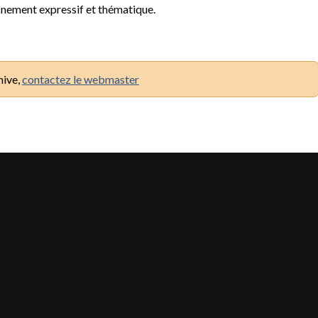
finement expressif et thématique.
hive,
contactez le webmaster