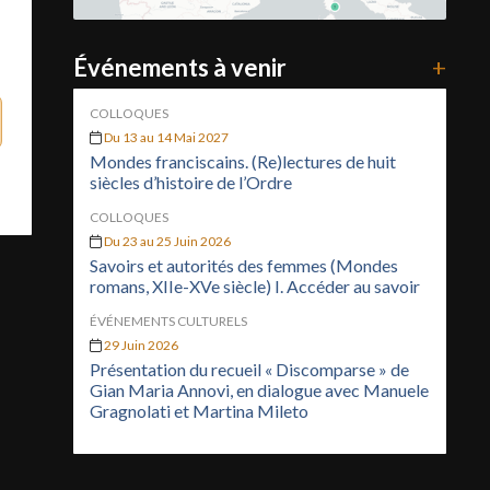
Événements à venir
+
COLLOQUES
Du 13 au 14 Mai 2027
Mondes franciscains. (Re)lectures de huit
siècles d’histoire de l’Ordre
COLLOQUES
Du 23 au 25 Juin 2026
Savoirs et autorités des femmes (Mondes
romans, XIIe-XVe siècle) I. Accéder au savoir
ÉVÉNEMENTS CULTURELS
29 Juin 2026
Présentation du recueil « Discomparse » de
Gian Maria Annovi, en dialogue avec Manuele
Gragnolati et Martina Mileto