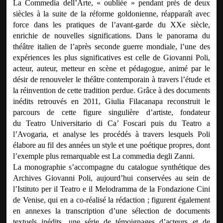
La Commedia dell’Arte, « oubliée » pendant près de deux
siècles à la suite de la réforme goldonienne, réapparaît avec
force dans les pratiques de l’avant-garde du XXe siècle,
enrichie de nouvelles significations. Dans le panorama du
théâtre italien de l’après seconde guerre mondiale, l’une des
expériences les plus significatives est celle de Giovanni Poli,
acteur, auteur, metteur en scène et pédagogue, animé par le
désir de renouveler le théâtre contemporain à travers l’étude et
la réinvention de cette tradition perdue. Grâce à des documents
inédits retrouvés en 2011, Giulia Filacanapa reconstruit le
parcours de cette figure singulière d’artiste, fondateur
du Teatro Universitario di Ca’ Foscari puis du Teatro a
l’Avogaria, et analyse les procédés à travers lesquels Poli
élabore au fil des années un style et une poétique propres, dont
l’exemple plus remarquable est La commedia degli Zanni.
La monographie s’accompagne du catalogue synthétique des
Archives Giovanni Poli, aujourd’hui conservées au sein de
l’Istituto per il Teatro e il Melodramma de la Fondazione Cini
de Venise, qui en a co-réalisé la rédaction ; figurent également
en annexes la transcription d’une sélection de documents
textuels inédits, une série de témoignages d’acteurs et de