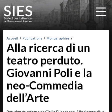
Accueil
/
Publications
/
Monographies
/
Alla ricerca di un
teatro perduto.
Giovanni Poli e la
neo-Commedia
dell’Arte
Parution du volume de Giulia FIlacanapa, Alla ricerca di un