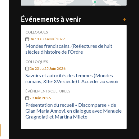
Événements à venir
+
COLLOQUES
Du 13 au 14 Mai 2027
Mondes franciscains. (Re)lectures de huit
siècles d’histoire de l’Ordre
COLLOQUES
Du 23 au 25 Juin 2026
Savoirs et autorités des femmes (Mondes
romans, XIIe-XVe siècle) I. Accéder au savoir
ÉVÉNEMENTS CULTURELS
29 Juin 2026
Présentation du recueil « Discomparse » de
Gian Maria Annovi, en dialogue avec Manuele
Gragnolati et Martina Mileto