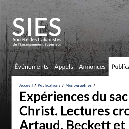
Événements
Appels
Annonces
Public
Accueil
/
Publications
/
Monographies
/
Expériences du sacr
Christ. Lectures cro
Artaud, Beckett et 