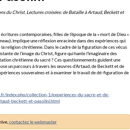
ns du Christ. Lectures croisées: de Bataille à Artaud, Beckett et
 écritures contemporaines, filles de l’époque de la « mort de Dieu »
umeau), implique une réflexion enracinée dans des expériences qui
a religion chrétienne. Dans le cadre de la figuration de ces vécus
ante de l’image du Christ, figure qui hante l’imaginaire des
station chrétienne du sacré ? Ces questionnements guident une
ropose un parcours à travers les œuvres d’Artaud, de Beckett et de
xpériences souveraines et à examiner le travail de dé-figuration de
s.fr/index.php/collection-1/experiences-du-sacre-et-de-
rtaud-beckett-et-pasolini.html
hive,
contactez le webmaster