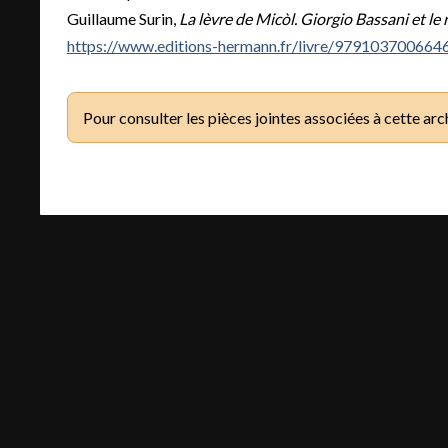
Guillaume Surin,
La lèvre de Micòl. Giorgio Bassani et le
https://www.editions-hermann.fr/livre/979103700664
Pour consulter les pièces jointes associées à cette arc