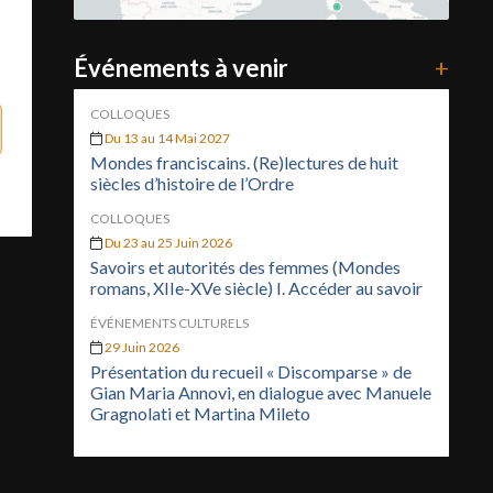
Événements à venir
+
COLLOQUES
Du 13 au 14 Mai 2027
Mondes franciscains. (Re)lectures de huit
siècles d’histoire de l’Ordre
COLLOQUES
Du 23 au 25 Juin 2026
Savoirs et autorités des femmes (Mondes
romans, XIIe-XVe siècle) I. Accéder au savoir
ÉVÉNEMENTS CULTURELS
29 Juin 2026
Présentation du recueil « Discomparse » de
Gian Maria Annovi, en dialogue avec Manuele
Gragnolati et Martina Mileto