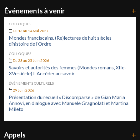
Événements à venir
+
COLLOQUES
Du 13 au 14 Mai 2027
Mondes franciscains. (Re)lectures de huit siècles
d’histoire de l’Ordre
COLLOQUES
Du 23 au 25 Juin 2026
Savoirs et autorités des femmes (Mondes romans, XIIe-
XVe siècle) I. Accéder au savoir
ÉVÉNEMENTS CULTURELS
29 Juin 2026
Présentation du recueil « Discomparse » de Gian Maria
Annovi, en dialogue avec Manuele Gragnolati et Martina
Mileto
Appels
+