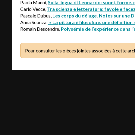
Paola Manni,
Sulla lingua di Leonardo: suoni, forme,
Carlo Vecce,
Tra scienza e letteratura: favole e fac
Pascale Dubus,
Les corps du déluge. Notes sur une 
Anna Sconza,
« La pittura è filosofia », une définiti
Romain Descendre,
Polysémie de l’expérience dans l’
Pour consulter les pièces jointes associées à cette arc