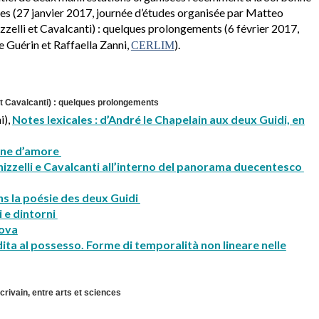
nces (27 janvier 2017, journée d’études organisée par Matteo
izzelli et Cavalcanti) : quelques prolongements (6 février 2017,
e Guérin et Raffaella Zanni,
).
CERLIM
 et Cavalcanti) : quelques prolongements
i),
Notes lexicales : d’André le Chapelain aux deux Guidi, en
ione d’amore
inizzelli e Cavalcanti all’interno del panorama duecentesco
ns la poésie des deux Guidi
 e dintorni
nova
ita al possesso. Forme di temporalità non lineare nelle
crivain, entre arts et sciences