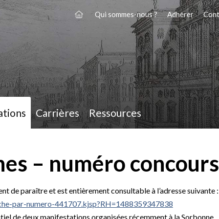
Qui sommes-nous ?
Adhérer
Cont
ations
Carrières
Ressources
nnes – numéro concours
nt de paraître et est entièrement consultable à l’adresse suivante :
cherche-par-numero-441707.kjsp?RH=1488359347838
entiel de deux manifestations organisées récemment à la Sorbonne