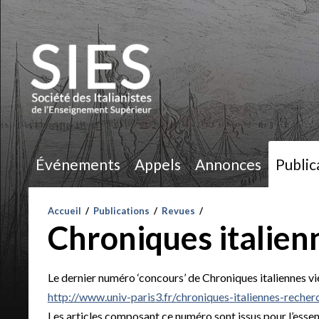
Événements
Appels
Annonces
Public
Accueil
/
Publications
/
Revues
/
Chroniques italie
Le dernier numéro ‘concours’ de Chroniques italiennes vie
http://www.univ-paris3.fr/chroniques-italiennes-re
Les articles composant ce numéro sont issus pour l’ess