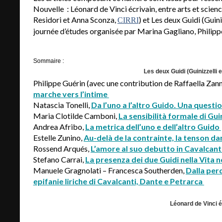
Nouvelle : Léonard de Vinci écrivain, entre arts et scie
Residori et Anna Sconza,
) et Les deux Guidi (Guin
CIRRI
journée d’études organisée par Marina Gagliano, Philipp
Sommaire :
Les deux Guidi (Guinizzelli
Philippe Guérin (avec une contribution de Raffaella Zann
marche vers l’intime
Natascia Tonelli,
Da l’uno a l’altro Guido. Una quest
Maria Clotilde Camboni,
La sensibilità formale di Gu
Andrea Afribo,
La metrica dell’uno e dell’altro Guido
Estelle Zunino,
Au-delà de la contrainte, la tenson da
Rossend Arqués,
L’amore al suo debutto in Cavalcanti
Stefano Carrai,
La presenza dei due Guidi nella Vita 
Manuele Gragnolati – Francesca Southerden,
Dalla perd
epifanie liriche di Cavalcanti, Dante e Petrarca
Léonard de Vinci é