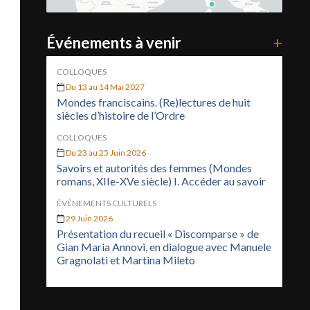
Événements à venir
+
COLLOQUES
Du 13 au 14 Mai 2027
Mondes franciscains. (Re)lectures de huit
siècles d’histoire de l’Ordre
COLLOQUES
Du 23 au 25 Juin 2026
Savoirs et autorités des femmes (Mondes
romans, XIIe-XVe siècle) I. Accéder au savoir
ÉVÉNEMENTS CULTURELS
29 Juin 2026
Présentation du recueil « Discomparse » de
Gian Maria Annovi, en dialogue avec Manuele
Gragnolati et Martina Mileto