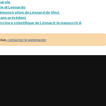
 parole
ezie di Leonardo
Démonstration de Léonard de Vinci
on sans précédent
écriture scientifique de Léonard: le manuscrit A
hive,
contactez le webmaster