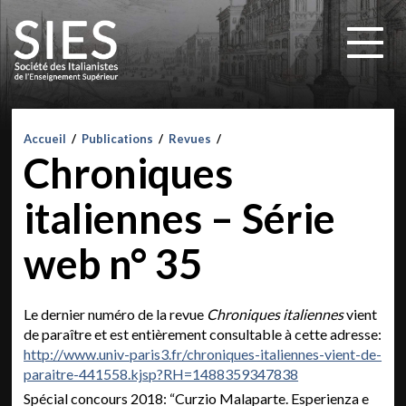
Accueil
/
Publications
/
Revues
/
Chroniques
italiennes – Série
web n° 35
Le dernier numéro de la revue
Chroniques italiennes
vient
de paraître et est entièrement consultable à cette adresse:
http://www.univ-paris3.fr/chroniques-italiennes-vient-de-
paraitre-441558.kjsp?RH=1488359347838
Spécial concours 2018: “Curzio Malaparte. Esperienza e