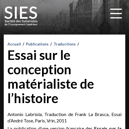
Accueil
/
Publications
/
Traductions
/
Essai sur le
conception
matérialiste de
l’histoire
Antonio Labriola, Traduction de Frank La Brasca, Essai
d’André Tose, Paris, Vrin, 2011
La publication d’une version française des
Essais sur la