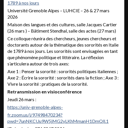
1789 à nos jours
Université Grenoble Alpes – LUHCIE – 26 & 27 mars
2026
Maison des langues et des cultures, salle Jacques Cartier
(26 mars ) – Bâtiment Stendhal, salle des actes (27 mars)
Ce colloque réunira des chercheurs, jeunes chercheurs et
doctorants autour de la thématique des sororités en Italie
de 1789 à nos jours. Les sororités sont envisagées en tant
que phénomène politique et littéraire. La réflexion
s’articulera autour de trois axes:
Axe 1 : Penser la sororité : sororités politiques italiennes ;
Axe 2 : Écrire la sororité : sororités dans la fiction ; Axe 3 :
Vivre la sororité : pratiques de la sororité.
Retransmission en visioconférence
Jeudi 26 mars :
https://univ-grenoble-alpes-
fr.zoom.us/j/97498470234?
pwd=7unNKCUu9W5jMG2yLKhMmanH1DmQll.1