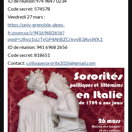
ID de réunion:974 9847 0234
Code secret: 574578
Vendredi 27 mars :
https://univ-grenoble-alpes-
fr.zoom.us/j/94169682656?
pwd=UIhyz1sLITyGP4AhBZCrkyvB3AysWX.1
ID de réunion: 941 6968 2656
Code secret: 818651
Contact:
colloquesororite2026@gmail.com