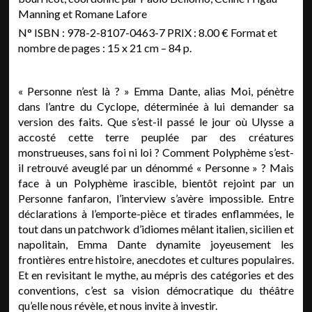
Manning et Romane Lafore
N° ISBN : 978-2-8107-0463-7 PRIX : 8.00 € Format et
nombre de pages : 15 x 21 cm – 84 p.
« Personne n’est là ? » Emma Dante, alias Moi, pénètre
dans l’antre du Cyclope, déterminée à lui demander sa
version des faits. Que s’est-il passé le jour où Ulysse a
accosté cette terre peuplée par des créatures
monstrueuses, sans foi ni loi ? Comment Polyphème s’est-
il retrouvé aveuglé par un dénommé « Personne » ? Mais
face à un Polyphème irascible, bientôt rejoint par un
Personne fanfaron, l’interview s’avère impossible. Entre
déclarations à l’emporte-pièce et tirades enflammées, le
tout dans un patchwork d’idiomes mêlant italien, sicilien et
napolitain, Emma Dante dynamite joyeusement les
frontières entre histoire, anecdotes et cultures populaires.
Et en revisitant le mythe, au mépris des catégories et des
conventions, c’est sa vision démocratique du théâtre
qu’elle nous révèle, et nous invite à investir.