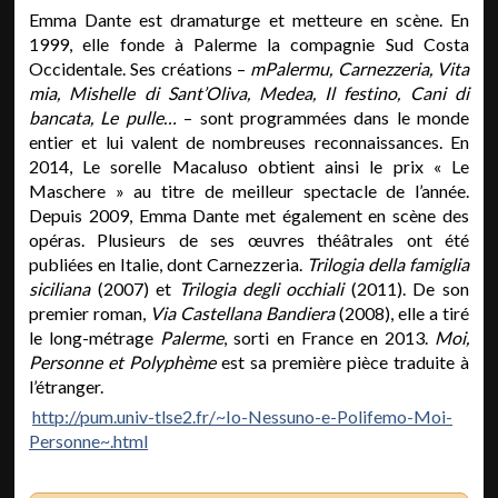
Emma Dante est dramaturge et metteure en scène. En
1999, elle fonde à Palerme la compagnie Sud Costa
Occidentale. Ses créations –
mPalermu, Carnezzeria, Vita
mia, Mishelle di Sant’Oliva, Medea, Il festino, Cani di
bancata, Le pulle…
– sont programmées dans le monde
entier et lui valent de nombreuses reconnaissances. En
2014, Le sorelle Macaluso obtient ainsi le prix « Le
Maschere » au titre de meilleur spectacle de l’année.
Depuis 2009, Emma Dante met également en scène des
opéras. Plusieurs de ses œuvres théâtrales ont été
publiées en Italie, dont Carnezzeria.
Trilogia della famiglia
siciliana
(2007) et
Trilogia degli occhiali
(2011). De son
premier roman,
Via Castellana Bandiera
(2008), elle a tiré
le long-métrage
Palerme
, sorti en France en 2013.
Moi,
Personne et Polyphème
est sa première pièce traduite à
l’étranger.
http://pum.univ-tlse2.fr/~Io-Nessuno-e-Polifemo-Moi-
Personne~.html