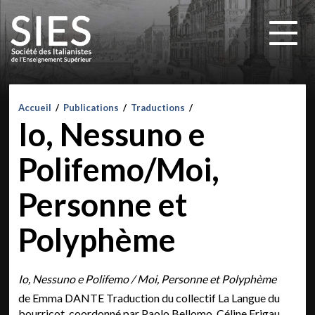
Accueil
/
Publications
/
Traductions
/
Io, Nessuno e
Polifemo/Moi,
Personne et
Polyphème
Io, Nessuno e Polifemo / Moi, Personne et Polyphème
de Emma DANTE Traduction du collectif La Langue du
bourricot, coordonné par Paolo Bellomo, Céline Frigau