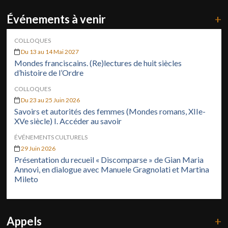
Événements à venir
+
COLLOQUES
Du 13 au 14 Mai 2027
Mondes franciscains. (Re)lectures de huit siècles
d’histoire de l’Ordre
COLLOQUES
Du 23 au 25 Juin 2026
Savoirs et autorités des femmes (Mondes romans, XIIe-
XVe siècle) I. Accéder au savoir
ÉVÉNEMENTS CULTURELS
29 Juin 2026
Présentation du recueil « Discomparse » de Gian Maria
Annovi, en dialogue avec Manuele Gragnolati et Martina
Mileto
Appels
+