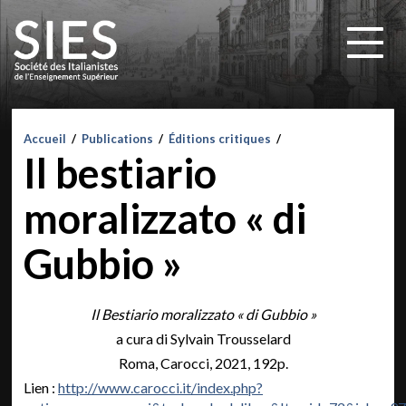
Accueil
/
Publications
/
Éditions critiques
/
Il bestiario
moralizzato « di
Gubbio »
Il Bestiario moralizzato « di Gubbio »
a cura di Sylvain Trousselard
Roma, Carocci, 2021, 192p.
Lien :
http://www.carocci.it/index.php?