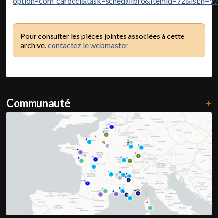
option=com_carocci&task=schedalibro&Itemid=72&isbn=
Pour consulter les pièces jointes associées à cette
archive,
contactez le webmaster
Communauté
+