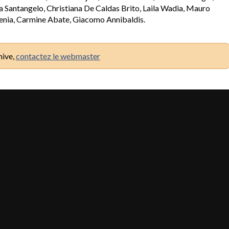
 Santangelo, Christiana De Caldas Brito, Laila Wadia, Mauro
enia, Carmine Abate, Giacomo Annibaldis.
hive,
contactez le webmaster