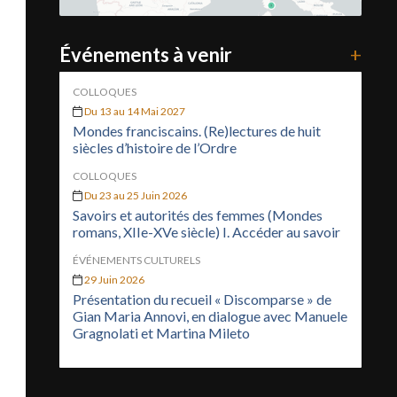
Événements à venir
+
COLLOQUES
Du 13 au 14 Mai 2027
Mondes franciscains. (Re)lectures de huit
siècles d’histoire de l’Ordre
COLLOQUES
Du 23 au 25 Juin 2026
Savoirs et autorités des femmes (Mondes
romans, XIIe-XVe siècle) I. Accéder au savoir
ÉVÉNEMENTS CULTURELS
29 Juin 2026
Présentation du recueil « Discomparse » de
Gian Maria Annovi, en dialogue avec Manuele
Gragnolati et Martina Mileto