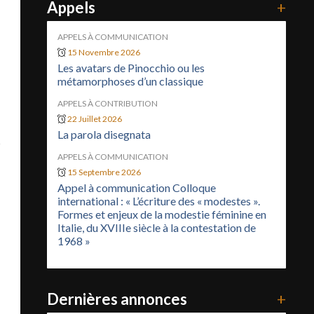
Appels
+
APPELS À COMMUNICATION
15 Novembre 2026
Les avatars de Pinocchio ou les
métamorphoses d’un classique
APPELS À CONTRIBUTION
22 Juillet 2026
La parola disegnata
s
APPELS À COMMUNICATION
15 Septembre 2026
Appel à communication Colloque
international : « L’écriture des « modestes ».
Formes et enjeux de la modestie féminine en
Italie, du XVIIIe siècle à la contestation de
1968 »
Dernières annonces
+