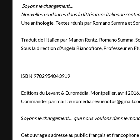
Soyons le changement…
Nouvelles tendances dans la littérature italienne cont
Une anthologie. Textes réunis par Romano Summa et So
Traduit de l’italien par Manon Rentz, Romano Summa, S
Sous la direction d’Angela Biancofiore, Professeur en Etu
ISBN 9782954843919
Editions du Levant & Euromédia, Montpellier, avril 2016
Commander par mail : euromedia.revu
enotos@gmail.c
S
oyons le changement… que nous voulons dans le mon
Cet ouvrage s’adresse au public français et francophone af