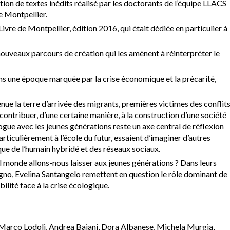
uction de textes inédits réalisé par les doctorants de l’équipe LLACS
e Montpellier.
ivre de Montpellier, édition 2016, qui était dédiée en particulier à
nouveaux parcours de création qui les amènent à réinterpréter le
, dans une époque marquée par la crise économique et la précarité,
evenue la terre d’arrivée des migrants, premières victimes des conflit
 contribuer, d’une certaine manière, à la construction d’une société
alogue avec les jeunes générations reste un axe central de réflexion
articulièrement à l’école du futur, essaient d’imaginer d’autres
que de l’humain hybridé et des réseaux sociaux.
el monde allons-nous laisser aux jeunes générations ? Dans leurs
no, Evelina Santangelo remettent en question le rôle dominant de
lité face à la crise écologique.
, Marco Lodoli, Andrea Bajani, Dora Albanese, Michela Murgia,