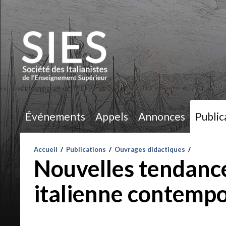
Événements
Appels
Annonces
Public
Accueil
/
Publications
/
Ouvrages didactiques
/
Nouvelles tendances
italienne contemp