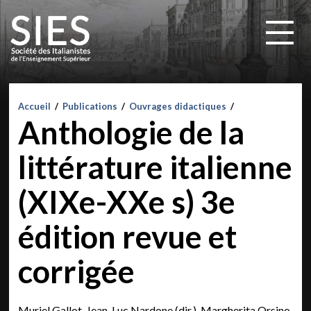
Accueil
/
Publications
/
Ouvrages didactiques
/
Anthologie de la
littérature italienne
(XIXe-XXe s) 3e
édition revue et
corrigée
Muriel Gallot, Jean-Luc Nardone (dir.), Margherita Orsino