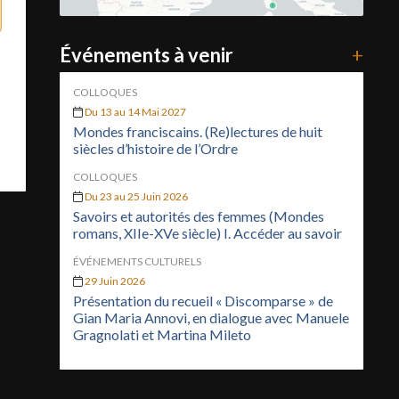
Événements à venir
+
COLLOQUES
Du 13 au 14 Mai 2027
Mondes franciscains. (Re)lectures de huit
siècles d’histoire de l’Ordre
COLLOQUES
Du 23 au 25 Juin 2026
Savoirs et autorités des femmes (Mondes
romans, XIIe-XVe siècle) I. Accéder au savoir
ÉVÉNEMENTS CULTURELS
29 Juin 2026
Présentation du recueil « Discomparse » de
Gian Maria Annovi, en dialogue avec Manuele
Gragnolati et Martina Mileto