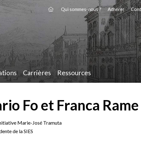
Qui sommes-nous ?
Adhérer
Cont
ations
Carrières
Ressources
ario Fo et Franca Rame
’initiative Marie-José Tramuta
dente de la SIES