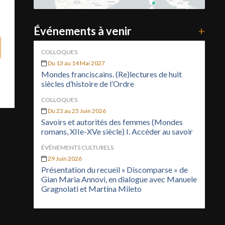
Événements à venir
+
COLLOQUES
Du 13 au 14 Mai 2027
Mondes franciscains. (Re)lectures de huit
siècles d’histoire de l’Ordre
COLLOQUES
Du 23 au 25 Juin 2026
Savoirs et autorités des femmes (Mondes
romans, XIIe-XVe siècle) I. Accéder au savoir
ÉVÉNEMENTS CULTURELS
29 Juin 2026
Présentation du recueil « Discomparse » de
Gian Maria Annovi, en dialogue avec Manuele
Gragnolati et Martina Mileto