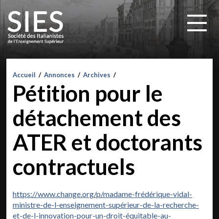
Accueil
/
Annonces
/
Archives
/
Pétition pour le
détachement des
ATER et doctorants
contractuels
https://www.change.org/p/madame-frédérique-vidal-
ministre-de-l-enseignement-supérieur-de-la-recherche-
et-de-l-innovation-pour-un-droit-équitable-au-