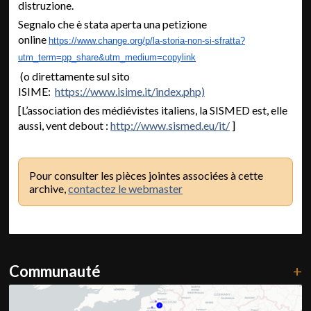
distruzione.
Segnalo che è stata aperta una petizione
online
https://www.change.org/p/la-storia-non-si-sfratta?
utm_term=pp_share&utm_medium=copylink
(o direttamente sul sito
ISIME:
https://www.isime.it/index.php)
[L’association des médiévistes italiens, la SISMED est, elle
aussi, vent debout :
http://www.sismed.eu/it/
]
Pour consulter les pièces jointes associées à cette
archive,
contactez le webmaster
Communauté
+