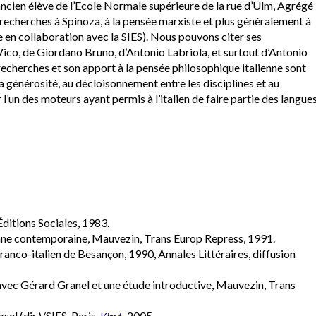
ancien élève de l’Ecole Normale supérieure de la rue d’Ulm, Agrégé
 recherches à Spinoza, à la pensée marxiste et plus généralement à
te en collaboration avec la SIES). Nous pouvons citer ses
co, de Giordano Bruno, d’Antonio Labriola, et surtout d’Antonio
s recherches et son apport à la pensée philosophique italienne sont
a générosité, au décloisonnement entre les disciplines et au
r l’un des moteurs ayant permis à l’italien de faire partie des langue
Éditions Sociales, 1983.
lienne contemporaine, Mauvezin, Trans Europ Repress, 1991.
anco-italien de Besançon, 1990, Annales Littéraires, diffusion
avec Gérard Granel et une étude introductive, Mauvezin, Trans
sel (dir.)/SIES, Paris,
, 2005.