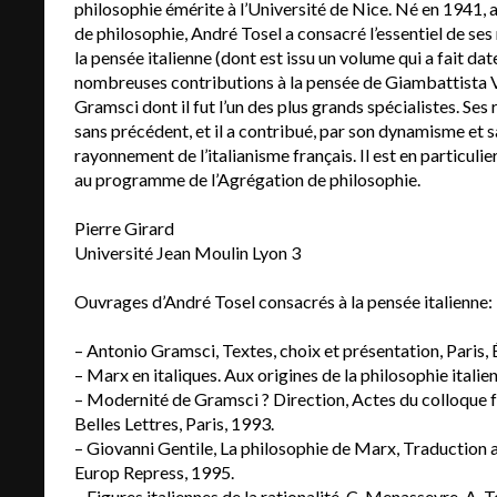
philosophie émérite à l’Université de Nice. Né en 1941, 
de philosophie, André Tosel a consacré l’essentiel de ses
la pensée italienne (dont est issu un volume qui a fait da
nombreuses contributions à la pensée de Giambattista Vi
Gramsci dont il fut l’un des plus grands spécialistes. Se
sans précédent, et il a contribué, par son dynamisme et s
rayonnement de l’italianisme français. Il est en particulie
au programme de l’Agrégation de philosophie.
Pierre Girard
Université Jean Moulin Lyon 3
Ouvrages d’André Tosel consacrés à la pensée italienne:
– Antonio Gramsci, Textes, choix et présentation, Paris, 
– Marx en italiques. Aux origines de la philosophie ita
– Modernité de Gramsci ? Direction, Actes du colloque fr
Belles Lettres, Paris, 1993.
– Giovanni Gentile, La philosophie de Marx, Traduction 
Europ Repress, 1995.
– Figures italiennes de la rationalité, C. Menasseyre, A. To