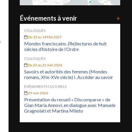
Événements à venir
+
COLLOQUES
Du 13 au 14 Mai 2027
s
Mondes franciscains. (Re)lectures de huit
siècles d’histoire de l’Ordre
COLLOQUES
Du 23 au 25 Juin 2026
Savoirs et autorités des femmes (Mondes
romans, XIIe-XVe siècle) I. Accéder au savoir
ÉVÉNEMENTS CULTURELS
29 Juin 2026
Présentation du recueil « Discomparse » de
Gian Maria Annovi, en dialogue avec Manuele
Gragnolati et Martina Mileto