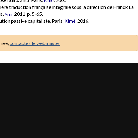
Kimé
mière traduction française intégrale sous la direction de Franck La
is,
, 2011, p. 5-65.
Vrin
tion passive capitaliste, Paris,
Kimé
, 2016.
hive,
contactez le webmaster