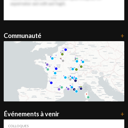
aspernatur aut odit aut fugit,
Communauté
+
Événements à venir
+
COLLOQUES