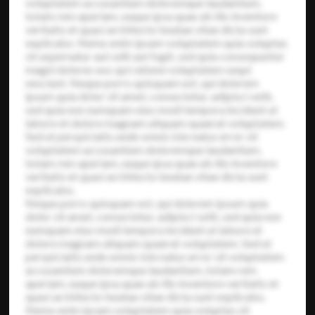
voluptatem accusantium doloremque laudantium,
totam rem aperiam, eaque ipsa quae ab illo inventore
veritatis et quasi architecto beatae vitae dicta sunt
explicabo. Nemo enim ipsam voluptatem quia voluptas
sit aspernatur aut odit aut fugit, sed quia consequuntur
magni dolores eos qui ratione voluptatem sequi
nesciunt. Neque porro quisquam est, qui dolorem
ipsum quia dolor sit amet, consectetur, adipisci velit,
sed quia non numquam eius modi tempora incidunt ut
labore et dolore magnam aliquam quaerat voluptatem.
Sed ut perspiciatis unde omnis iste natus error sit
voluptatem accusantium doloremque laudantium,
totam rem aperiam, eaque ipsa quae ab illo inventore
veritatis et quasi architecto beatae vitae dicta sunt
explicabo.
Neque porro quisquam est, qui dolorem ipsum quia
dolor sit amet, consectetur, adipisci velit, sed quia non
numquam eius modi tempora incidunt ut labore et
dolore magnam aliquam quaerat voluptatem. Sed ut
perspiciatis unde omnis iste natus error sit voluptatem
accusantium doloremque laudantium, totam rem
aperiam, eaque ipsa quae ab illo inventore veritatis et
quasi architecto beatae vitae dicta sunt explicabo.
Nemo enim ipsam voluptatem quia voluptas sit