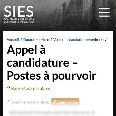
Accueil
/
Espace membre
/
Vie de l'association (membres)
/
Appel à
candidature –
Postes à pourvoir
Réservé aux membres
Réservé aux membres
Connexion
Sed ut perspiciatis unde omnis iste natus error sit